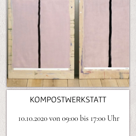
n
e
n
KOMPOSTWERKSTATT
10.10.2020
von
09:00
bis
17:00
H
T
T