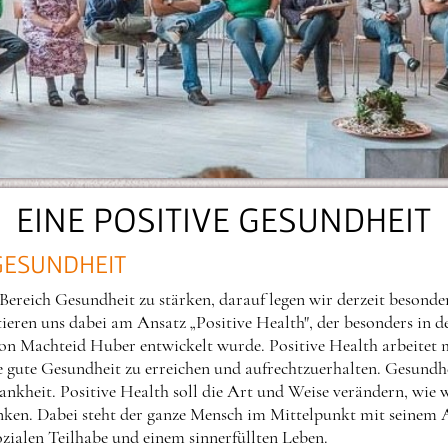
EINE POSITIVE GESUNDHEIT
 GESUNDHEIT
 Bereich Gesundheit zu stärken, darauf legen wir derzeit beson­
ieren uns dabei am Ansatz „Positive Health", der besonders in 
 von Machteid Huber entwickelt wurde. Positive Health arbeitet 
ne gute Gesundheit zu erreichen und aufrechtzuerhalten. Gesundhe
nkheit. Positive Health soll die Art und Weise verändern, wie 
ken. Dabei steht der ganze Mensch im Mittelpunkt mit seinem Al
sozialen Teilhabe und einem sinnerfüllten Leben.