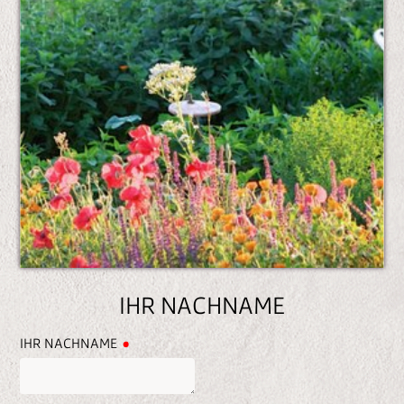
n
e
n
IHR NACHNAME
IHR NACHNAME