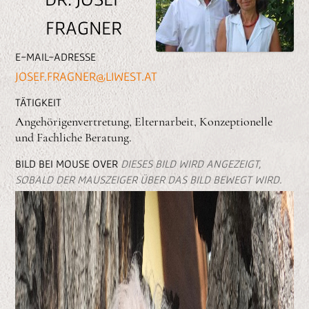
n
FRAGNER
e
n
E-MAIL-ADRESSE
JOSEF.FRAGNER@LIWEST.AT
TÄTIGKEIT
Angehörigenvertretung, Elternarbeit, Konzeptionelle
und Fachliche Beratung.
BILD BEI MOUSE OVER
DIESES BILD WIRD ANGEZEIGT,
SOBALD DER MAUSZEIGER ÜBER DAS BILD BEWEGT WIRD.