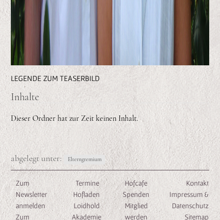
LEGENDE ZUM TEASERBILD
Inhalte
Dieser Ordner hat zur Zeit keinen Inhalt.
abgelegt unter:
Elterngremium
Zum
Termine
Hofcafe
Kontakt
Newsletter
Hofladen
Spenden
Impressum &
anmelden
Loidhold
Mitglied
Datenschutz
Zum
Akademie
werden
Sitemap