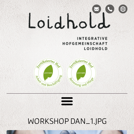
S
e
Toggle navigation
k
t
WORKSHOP DAN_1.JPG
i
o