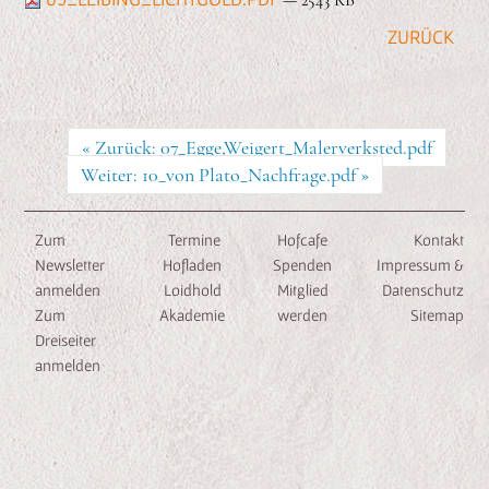
— 2543 KB
n
e
n
« Zurück: 07_Egge,Weigert_Malerverksted.pdf
Weiter: 10_von Plato_Nachfrage.pdf »
Zum
Termine
Hofcafe
Kontakt
Newsletter
Hofladen
Spenden
Impressum &
anmelden
Loidhold
Mitglied
Datenschutz
Zum
Akademie
werden
Sitemap
Dreiseiter
anmelden