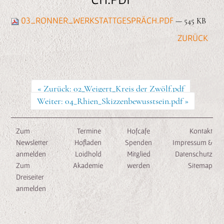
n
e
03_RONNER_WERKSTATTGESPRÄCH.PDF
— 545 KB
n
« Zurück: 02_Weigert_Kreis der Zwölf.pdf
Weiter: 04_Rhien_Skizzenbewusstsein.pdf »
Zum
Termine
Hofcafe
Kontakt
Newsletter
Hofladen
Spenden
Impressum &
anmelden
Loidhold
Mitglied
Datenschutz
Zum
Akademie
werden
Sitemap
Dreiseiter
anmelden