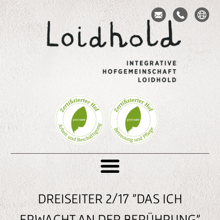
S
e
Toggle navigation
k
t
DREISEITER 2/17 "DAS ICH
i
o
ERWACHT AN DER BERÜHRUNG"