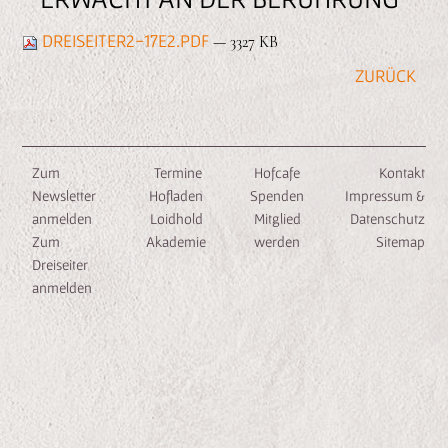
n
e
DREISEITER2-17E2.PDF
— 3327 KB
n
Zum
Termine
Hofcafe
Kontakt
Newsletter
Hofladen
Spenden
Impressum &
anmelden
Loidhold
Mitglied
Datenschutz
Zum
Akademie
werden
Sitemap
Dreiseiter
anmelden