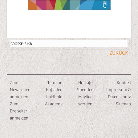
Z
GRÖSSE: 61KB
E
I
G
E
B
Zum
Termine
Hofcafe
Kontakt
I
Newsletter
Hofladen
Spenden
Impressum &
L
anmelden
Loidhold
Mitglied
Datenschutz
D
Zum
Akademie
werden
Sitemap
I
Dreiseiter
N
anmelden
V
O
L