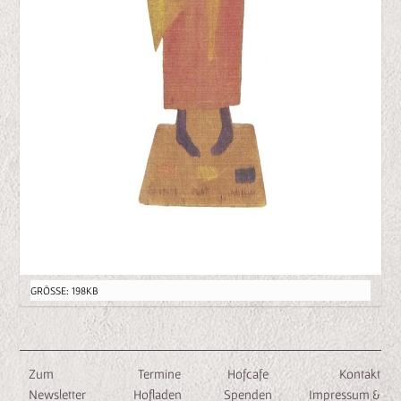
Z
GRÖSSE: 198KB
E
I
G
Zum
E
Termine
Hofcafe
Kontakt
Newsletter
B
Hofladen
Spenden
Impressum &