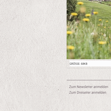
Z
GRÖSSE: 68KB
E
I
G
Zum Newsletter anmelden
E
Zum Dreiseiter anmelden
B
I
L
D